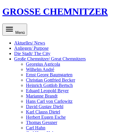
GROSSE CHEMNITZER
Menü
Aktuelles/ News
Anliegen/ Purpose
Die Stadt/ The City
Große Chemnitzer/ Great Chemnitzers
Georgius Agricola
Wilhelm André
Ernst Georg Baumgarten
Christian Gottfried Becker
Heinrich Gottlob Bertsch
Eduard Leopold Beyer
Marianne Brandt
Hans Carl von Carlowitz
David Gustav Diehl
Karl Clauss Dietel
Herbert Eugen Esche
Thomas Gessner
Carl Hahn