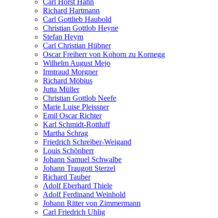
Carl Horst Hahn
Richard Hartmann
Carl Gottlieb Haubold
Christian Gottlob Heyne
Stefan Heym
Carl Christian Hübner
Oscar Freiherr von Kohorn zu Kornegg
Wilhelm August Mejo
Irmtraud Morgner
Richard Möbius
Jutta Müller
Christian Gottlob Neefe
Marie Luise Pleissner
Emil Oscar Richter
Karl Schmidt-Rottluff
Martha Schrag
Friedrich Schreiber-Weigand
Louis Schönherr
Johann Samuel Schwalbe
Johann Traugott Sterzel
Richard Tauber
Adolf Eberhard Thiele
Adolf Ferdinand Weinhold
Johann Ritter von Zimmermann
Carl Friedrich Uhlig