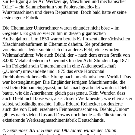
zur Fertigung aller Art Werkzeuge, Maschinen und mechanischer
Teile“ – ein Sammelsurium von Papierschneide- bis
Wurstmaschinen und deren Reparaturen. Doch bald hatte er seine
erste eigene Fabrik.
Die Chemnitzer Unternehmer waren einander nicht böse – im
Gegenteil. Es gab so viel zu tun in diesen gigantischen
Aufbaujahren. Um 1850 waren bereits 62 Prozent aller sächsischen
Maschinenbaufirmen in Chemnitz daheim. Sie profitierten
voneinander. Jeder suchte sich ein anderes Feld, viele wurden
Weltmarktführer. Wie auch Diehl, der – nach dem ersten Streik von
8.000 Metallarbeitern in Chemnitz für den Acht-Stunden-Tag 1871
– im Folgejahr sein Unternehmen in eine Aktiengesellschaft
(„Union“) umwandelte und 1875 das erste Horizontal-
Drehbohrwerk herstellte. Streng nach amerikanischem Vorbild. Das
war kostengünstiger. Die Engländer fertigten Maschinenteile, die
erst beim Einbau eingepasst, notfalls nachgearbeitet wurden. Diehl
baute, wie die Amerikaner, gleich passgenau. Kein Wunder, dass
auch Diehl nicht böse war, als sich sein Werkmeister, wie ehemals er
selbst, selbständig machte. Julius Eduard Reinecker produzierte
auch die von Diehl ersehnten Feinmessmaschinen. Diehls „Union“
gibt es nach vielen Ups and Downs noch heute – die älteste noch
existierende Werkzeugmaschinenfabrik Deutschlands.
4. September 2013: Heute vor 190 Jahren wurde der Union-