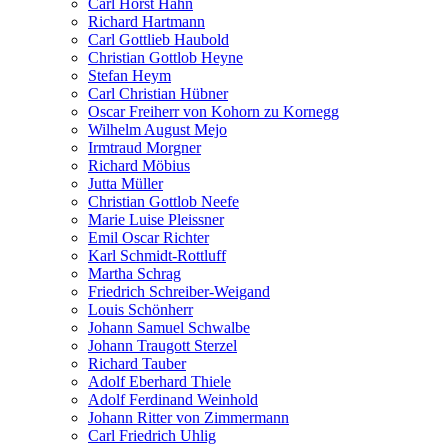
Carl Horst Hahn
Richard Hartmann
Carl Gottlieb Haubold
Christian Gottlob Heyne
Stefan Heym
Carl Christian Hübner
Oscar Freiherr von Kohorn zu Kornegg
Wilhelm August Mejo
Irmtraud Morgner
Richard Möbius
Jutta Müller
Christian Gottlob Neefe
Marie Luise Pleissner
Emil Oscar Richter
Karl Schmidt-Rottluff
Martha Schrag
Friedrich Schreiber-Weigand
Louis Schönherr
Johann Samuel Schwalbe
Johann Traugott Sterzel
Richard Tauber
Adolf Eberhard Thiele
Adolf Ferdinand Weinhold
Johann Ritter von Zimmermann
Carl Friedrich Uhlig