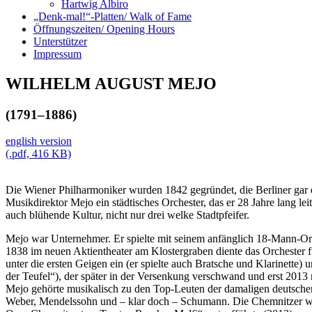
Hartwig Albiro
„Denk-mal!“-Platten/ Walk of Fame
Öffnungszeiten/ Opening Hours
Unterstützer
Impressum
WILHELM AUGUST MEJO
(1791–1886)
english version
(.pdf, 416 KB)
Die Wiener Philharmoniker wurden 1842 gegründet, die Berliner gar 
Musikdirektor Mejo ein städtisches Orchester, das er 28 Jahre lang le
auch blühende Kultur, nicht nur drei welke Stadtpfeifer.
Mejo war Unternehmer. Er spielte mit seinem anfänglich 18-Mann-Orc
1838 im neuen Aktientheater am Klostergraben diente das Orchester f
unter die ersten Geigen ein (er spielte auch Bratsche und Klarinett
der Teufel“), der später in der Versenkung verschwand und erst 2013
Mejo gehörte musikalisch zu den Top-Leuten der damaligen deutschen 
Weber, Mendelssohn und – klar doch – Schumann. Die Chemnitzer war