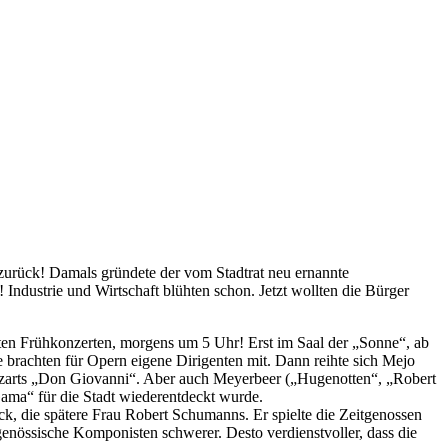
zurück! Damals gründete der vom Stadtrat neu ernannte
 Industrie und Wirtschaft blühten schon. Jetzt wollten die Bürger
ten Frühkonzerten, morgens um 5 Uhr! Erst im Saal der „Sonne“, ab
e brachten für Opern eigene Dirigenten mit. Dann reihte sich Mejo
 Mozarts „Don Giovanni“. Aber auch Meyerbeer („Hugenotten“, „Robert
Gama“ für die Stadt wiederentdeckt wurde.
k, die spätere Frau Robert Schumanns. Er spielte die Zeitgenossen
nössische Komponisten schwerer. Desto verdienstvoller, dass die