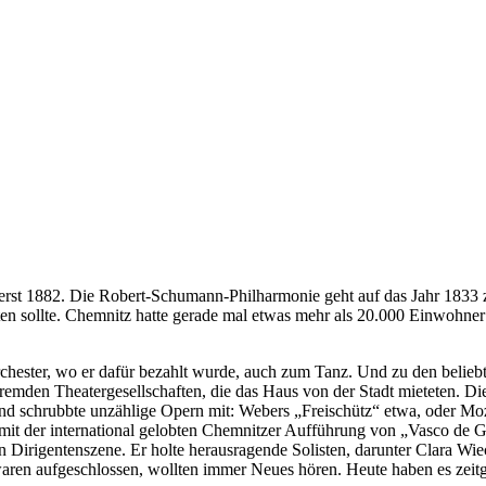
erst 1882. Die Robert-Schumann-Philharmonie geht auf das Jahr 1833 
iten sollte. Chemnitz hatte gerade mal etwas mehr als 20.000 Einwohner!
hester, wo er dafür bezahlt wurde, auch zum Tanz. Und zu den belieb
remden Theatergesellschaften, die das Haus von der Stadt mieteten. Di
e) und schrubbte unzählige Opern mit: Webers „Freischütz“ etwa, oder
 mit der international gelobten Chemnitzer Aufführung von „Vasco de 
Dirigentenszene. Er holte herausragende Solisten, darunter Clara Wiec
en aufgeschlossen, wollten immer Neues hören. Heute haben es zeitge