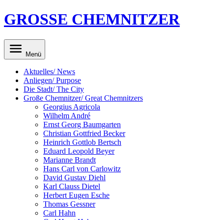
GROSSE CHEMNITZER
Menü
Aktuelles/ News
Anliegen/ Purpose
Die Stadt/ The City
Große Chemnitzer/ Great Chemnitzers
Georgius Agricola
Wilhelm André
Ernst Georg Baumgarten
Christian Gottfried Becker
Heinrich Gottlob Bertsch
Eduard Leopold Beyer
Marianne Brandt
Hans Carl von Carlowitz
David Gustav Diehl
Karl Clauss Dietel
Herbert Eugen Esche
Thomas Gessner
Carl Hahn