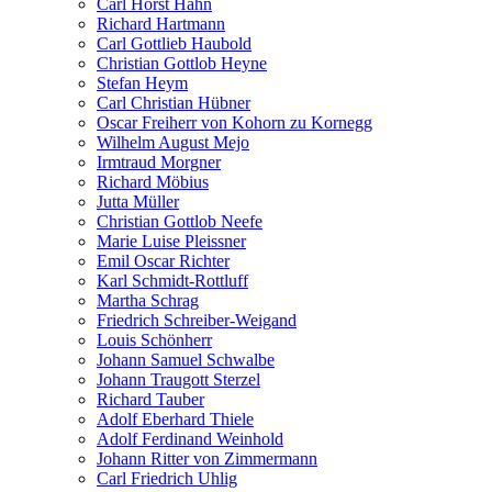
Carl Horst Hahn
Richard Hartmann
Carl Gottlieb Haubold
Christian Gottlob Heyne
Stefan Heym
Carl Christian Hübner
Oscar Freiherr von Kohorn zu Kornegg
Wilhelm August Mejo
Irmtraud Morgner
Richard Möbius
Jutta Müller
Christian Gottlob Neefe
Marie Luise Pleissner
Emil Oscar Richter
Karl Schmidt-Rottluff
Martha Schrag
Friedrich Schreiber-Weigand
Louis Schönherr
Johann Samuel Schwalbe
Johann Traugott Sterzel
Richard Tauber
Adolf Eberhard Thiele
Adolf Ferdinand Weinhold
Johann Ritter von Zimmermann
Carl Friedrich Uhlig