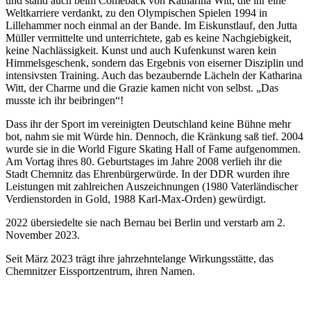
und stand auch beim Comeback von Katharina Witt, die ihr eine
Weltkarriere verdankt, zu den Olympischen Spielen 1994 in
Lillehammer noch einmal an der Bande. Im Eiskunstlauf, den Jutta
Müller vermittelte und unterrichtete, gab es keine Nachgiebigkeit,
keine Nachlässigkeit. Kunst und auch Kufenkunst waren kein
Himmelsgeschenk, sondern das Ergebnis von eiserner Disziplin und
intensivsten Training. Auch das bezaubernde Lächeln der Katharina
Witt, der Charme und die Grazie kamen nicht von selbst. „Das
musste ich ihr beibringen“!
Dass ihr der Sport im vereinigten Deutschland keine Bühne mehr
bot, nahm sie mit Würde hin. Dennoch, die Kränkung saß tief. 2004
wurde sie in die World Figure Skating Hall of Fame aufgenommen.
Am Vortag ihres 80. Geburtstages im Jahre 2008 verlieh ihr die
Stadt Chemnitz das Ehrenbürgerwürde. In der DDR wurden ihre
Leistungen mit zahlreichen Auszeichnungen (1980 Vaterländischer
Verdienstorden in Gold, 1988 Karl-Max-Orden) gewürdigt.
2022 übersiedelte sie nach Bernau bei Berlin und verstarb am 2.
November 2023.
Seit März 2023 trägt ihre jahrzehntelange Wirkungsstätte, das
Chemnitzer Eissportzentrum, ihren Namen.