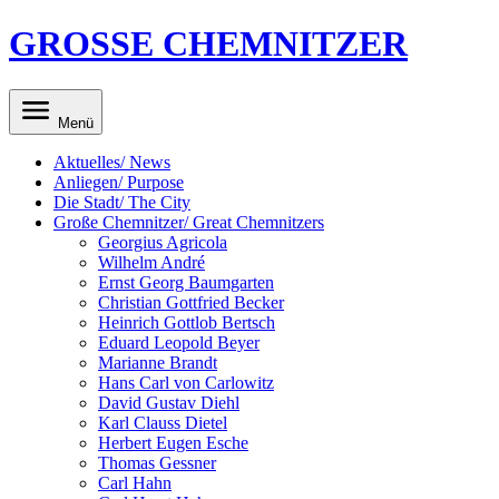
GROSSE CHEMNITZER
Menü
Aktuelles/ News
Anliegen/ Purpose
Die Stadt/ The City
Große Chemnitzer/ Great Chemnitzers
Georgius Agricola
Wilhelm André
Ernst Georg Baumgarten
Christian Gottfried Becker
Heinrich Gottlob Bertsch
Eduard Leopold Beyer
Marianne Brandt
Hans Carl von Carlowitz
David Gustav Diehl
Karl Clauss Dietel
Herbert Eugen Esche
Thomas Gessner
Carl Hahn